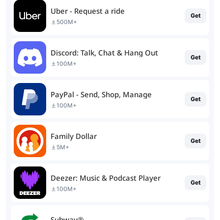
Uber - Request a ride
Get
500M+
Discord: Talk, Chat & Hang Out
Get
100M+
PayPal - Send, Shop, Manage
Get
100M+
Family Dollar
Get
5M+
Deezer: Music & Podcast Player
Get
100M+
Subway®