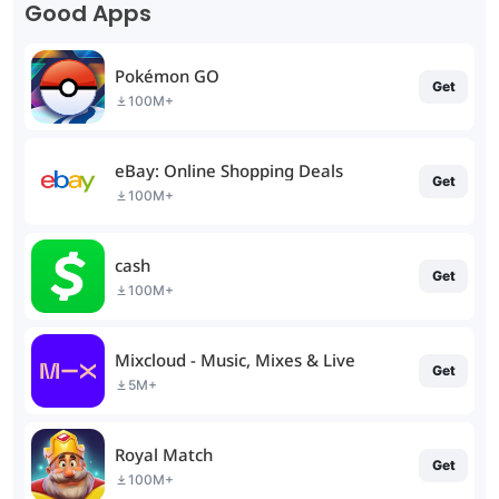
Good Apps
Pokémon GO
Get
100M+
eBay: Online Shopping Deals
Get
100M+
cash
Get
100M+
Mixcloud - Music, Mixes & Live
Get
5M+
Royal Match
Get
100M+