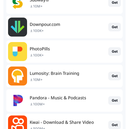
Get
10M+
Downpour.com
Get
100K+
PhotoPills
Get
100K+
Lumosity: Brain Training
Get
10M+
Pandora - Music & Podcasts
Get
100M+
Kwai - Download & Share Video
Get
500M+