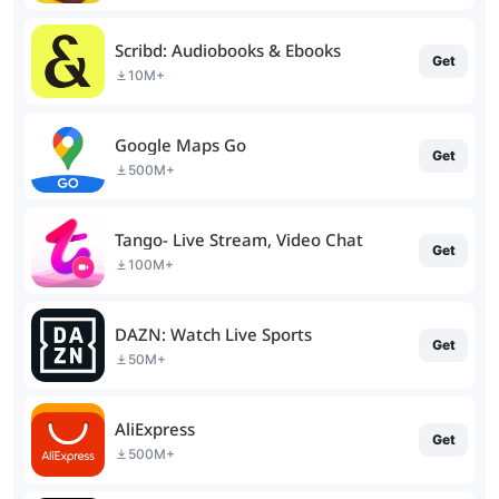
Scribd: Audiobooks & Ebooks
Get
10M+
Google Maps Go
Get
500M+
Tango- Live Stream, Video Chat
Get
100M+
DAZN: Watch Live Sports
Get
50M+
AliExpress
Get
500M+