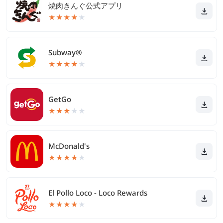
焼肉きんぐ公式アプリ
★
★
★
★
★
Subway®
★
★
★
★
★
GetGo
★
★
★
★
★
McDonald's
★
★
★
★
★
El Pollo Loco - Loco Rewards
★
★
★
★
★