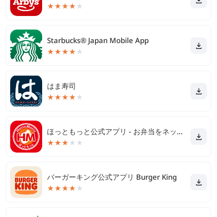
★
★
★
★
★
Starbucks® Japan Mobile App
★
★
★
★
★
はま寿司
★
★
★
★
★
ほっともっと公式アプリ - お弁当をネット注文
★
★
★
★
★
バーガーキング公式アプリ Burger King
★
★
★
★
★