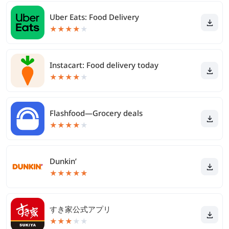
Uber Eats: Food Delivery
★
★
★
★
★
Instacart: Food delivery today
★
★
★
★
★
Flashfood—Grocery deals
★
★
★
★
★
Dunkin’
★
★
★
★
★
すき家公式アプリ
★
★
★
★
★