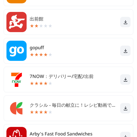
出前館
★
★
★
★
★
gopuff
★
★
★
★
★
7NOW：デリバリー/宅配/出前
★
★
★
★
★
クラシル - 毎日の献立に！レシピ動画で料理がおいしく作れる
★
★
★
★
★
Arby's Fast Food Sandwiches