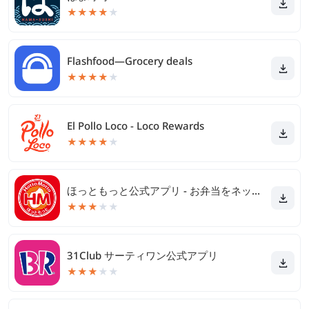
★
★
★
★
★
Flashfood—Grocery deals
★
★
★
★
★
El Pollo Loco - Loco Rewards
★
★
★
★
★
ほっともっと公式アプリ - お弁当をネット注文
★
★
★
★
★
31Club サーティワン公式アプリ
★
★
★
★
★