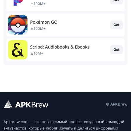
100M+
Pokémon GO
Get
100M+
Scribd: Audiobooks & Ebooks
Get
10M+
© APKBrew
Apkbrew.com — это независимый проект, созданный командой
энтузиастов, которые любят изучать и делиться цифровыми