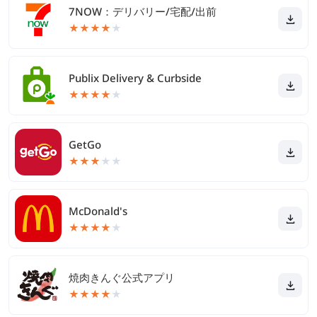
7NOW：デリバリー/宅配/出前
★
★
★
★
★
Publix Delivery & Curbside
★
★
★
★
★
GetGo
★
★
★
★
★
McDonald's
★
★
★
★
★
焼肉きんぐ公式アプリ
★
★
★
★
★