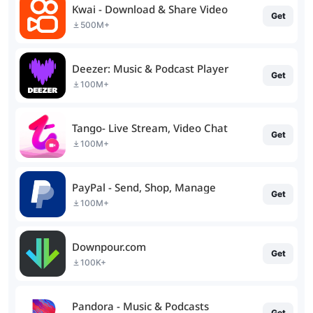
Kwai - Download & Share Video
Get
500M+
Deezer: Music & Podcast Player
Get
100M+
Tango- Live Stream, Video Chat
Get
100M+
PayPal - Send, Shop, Manage
Get
100M+
Downpour.com
Get
100K+
Pandora - Music & Podcasts
Get