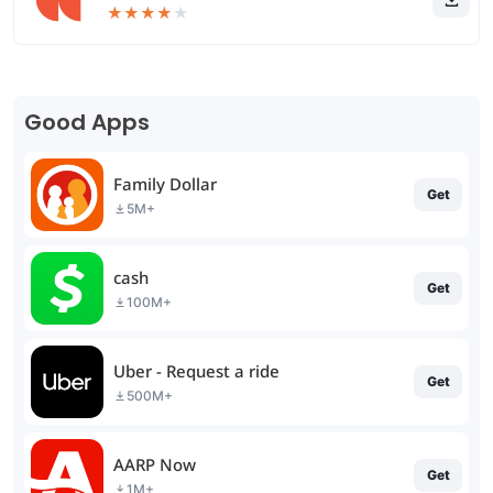
★
★
★
★
★
Good Apps
Family Dollar
Get
5M+
cash
Get
100M+
Uber - Request a ride
Get
500M+
AARP Now
Get
1M+