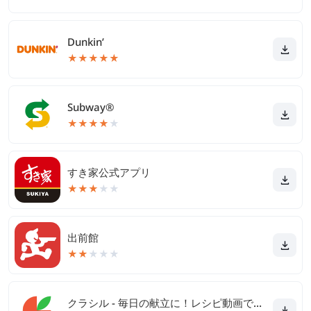
Dunkin’
★
★
★
★
★
Subway®
★
★
★
★
★
すき家公式アプリ
★
★
★
★
★
出前館
★
★
★
★
★
クラシル - 毎日の献立に！レシピ動画で料理がおいしく作れる