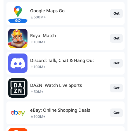
Google Maps Go
Get
500M+
Royal Match
Get
100M+
Discord: Talk, Chat & Hang Out
Get
100M+
DAZN: Watch Live Sports
Get
50M+
eBay: Online Shopping Deals
Get
100M+