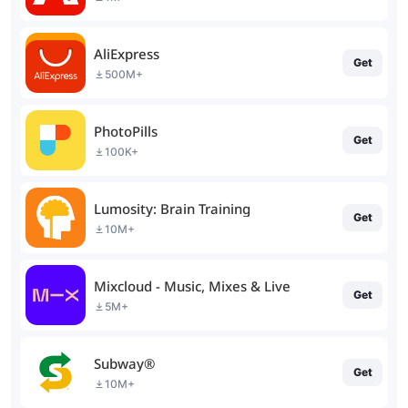
AliExpress
Get
500M+
PhotoPills
Get
100K+
Lumosity: Brain Training
Get
10M+
Mixcloud - Music, Mixes & Live
Get
5M+
Subway®
Get
10M+