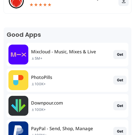
★
★
★
★
★
Good Apps
Mixcloud - Music, Mixes & Live
Get
5M+
PhotoPills
Get
100K+
Downpour.com
Get
100K+
PayPal - Send, Shop, Manage
Get