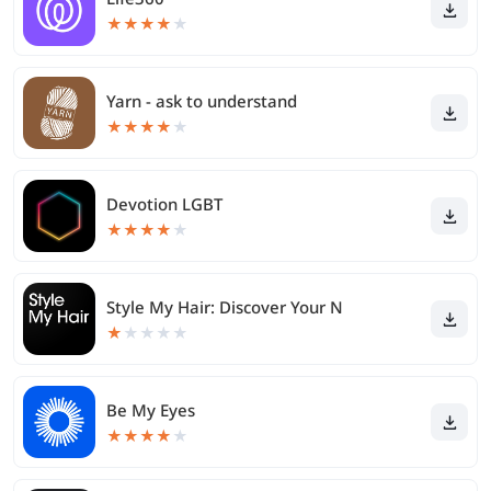
★
★
★
★
★
Yarn - ask to understand
★
★
★
★
★
Devotion LGBT
★
★
★
★
★
Style My Hair: Discover Your N
★
★
★
★
★
Be My Eyes
★
★
★
★
★