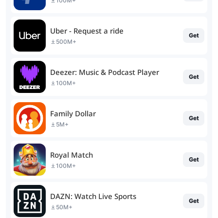
100M+
Uber - Request a ride
Get
500M+
Deezer: Music & Podcast Player
Get
100M+
Family Dollar
Get
5M+
Royal Match
Get
100M+
DAZN: Watch Live Sports
Get
50M+