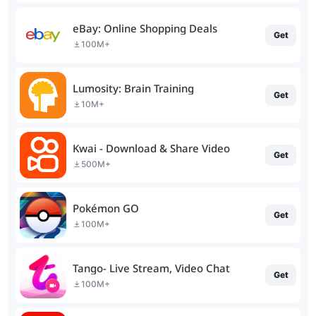
eBay: Online Shopping Deals
Get
100M+
Lumosity: Brain Training
Get
10M+
Kwai - Download & Share Video
Get
500M+
Pokémon GO
Get
100M+
Tango- Live Stream, Video Chat
Get
100M+