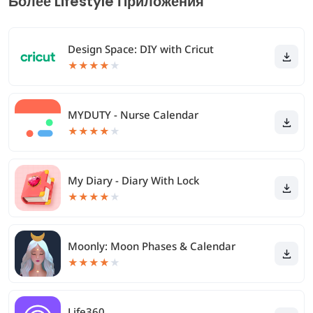
Более Lifestyle Приложения
Design Space: DIY with Cricut
★
★
★
★
★
MYDUTY - Nurse Calendar
★
★
★
★
★
My Diary - Diary With Lock
★
★
★
★
★
Moonly: Moon Phases & Calendar
★
★
★
★
★
Life360