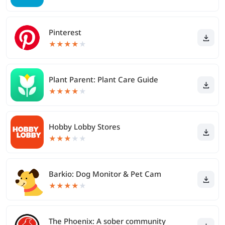
Pinterest
★
★
★
★
★
Plant Parent: Plant Care Guide
★
★
★
★
★
Hobby Lobby Stores
★
★
★
★
★
Barkio: Dog Monitor & Pet Cam
★
★
★
★
★
The Phoenix: A sober community