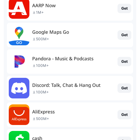
AARP Now
Get
1M+
Google Maps Go
Get
500M+
Pandora - Music & Podcasts
Get
100M+
Discord: Talk, Chat & Hang Out
Get
100M+
AliExpress
Get
500M+
cash