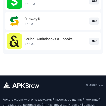
Get
100M+
Subway®
Get
10M+
Scribd: Audiobooks & Ebooks
Get
10M+
© APKBrew
Apkbrew.com — это независимый проект, созданный командой
энтузиастов, которые любят изучать и делиться цифровыми