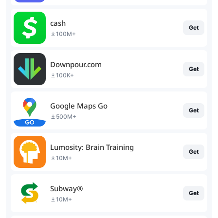
cash
Get
100M+
Downpour.com
Get
100K+
Google Maps Go
Get
500M+
Lumosity: Brain Training
Get
10M+
Subway®
Get
10M+