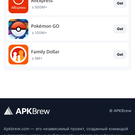
AliExpress
Get
500M+
Pokémon GO
Get
100M+
Family Dollar
Get
5M+
© APKBrew
Apkbrew.com — это независимый проект, созданный командой