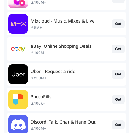
100M+
Mixcloud - Music, Mixes & Live
Get
5M+
eBay: Online Shopping Deals
Get
100M+
Uber - Request a ride
Get
500M+
PhotoPills
Get
100K+
Discord: Talk, Chat & Hang Out
Get
100M+