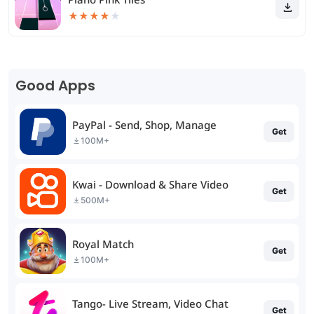
★
★
★
★
★
Good Apps
PayPal - Send, Shop, Manage
Get
100M+
Kwai - Download & Share Video
Get
500M+
Royal Match
Get
100M+
Tango- Live Stream, Video Chat
Get