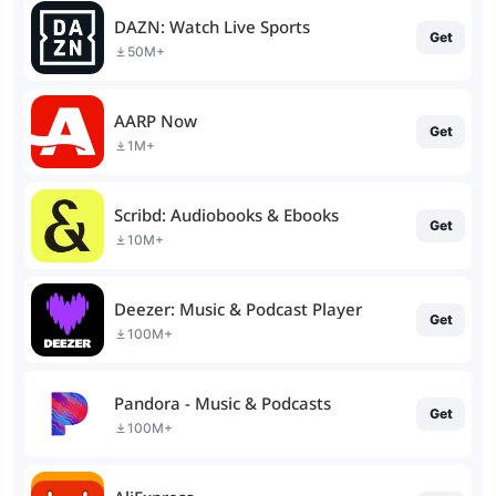
DAZN: Watch Live Sports
Get
50M+
AARP Now
Get
1M+
Scribd: Audiobooks & Ebooks
Get
10M+
Deezer: Music & Podcast Player
Get
100M+
Pandora - Music & Podcasts
Get
100M+