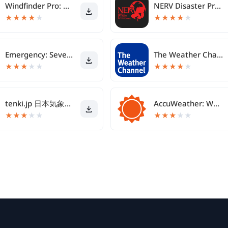
Windfinder Pro: Wind & Weather
NERV Disaster Prevention
★
★
★
★
★
★
★
★
★
★
Emergency: Severe Weather App
The Weather Channel - Radar
★
★
★
★
★
★
★
★
★
★
tenki.jp 日本気象協会の天気予報アプリ・雨雲レーダー
AccuWeather: Weather Radar
★
★
★
★
★
★
★
★
★
★