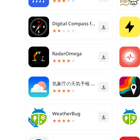
★
★
★
★
★
Digital Compass for Android
★
★
★
★
★
RadarOmega
★
★
★
★
★
気象庁の天気予報 天気アプリ
★
★
★
★
★
WeatherBug
★
★
★
★
★