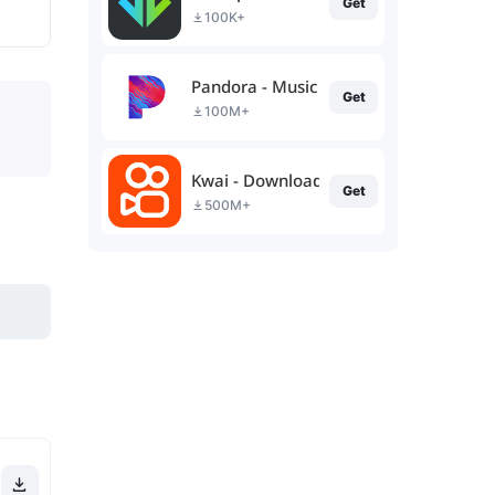
Get
100K+
Pandora - Music & Podcasts
Get
100M+
Kwai - Download & Share Video
Get
500M+