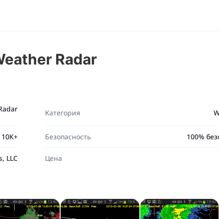
Weather Radar
Radar
Категория
W
10K+
Безопасность
100% без
s, LLC
Цена