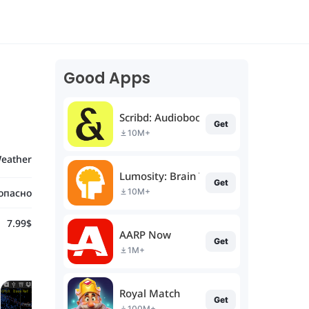
Good Apps
Scribd: Audiobooks & Ebooks
Get
10M+
eather
Lumosity: Brain Training
Get
опасно
10M+
7.99$
AARP Now
Get
1M+
Royal Match
Get
100M+