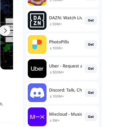
DAZN: Watch Live Sports
Get
50M+
PhotoPills
Get
100K+
Uber - Request a ride
Get
500M+
Discord: Talk, Chat & Hang Out
Get
100M+
в,
Mixcloud - Music, Mixes & Live
Get
5M+