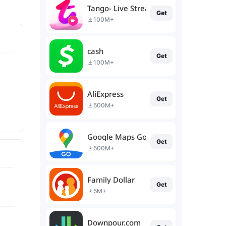
Tango- Live Stream, Video Chat
Get
100M+
cash
Get
100M+
AliExpress
Get
500M+
Google Maps Go
Get
500M+
Family Dollar
Get
5M+
Downpour.com