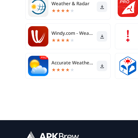
Weather & Radar
★
★
★
★
★
Windy.com - Weather Forecast
★
★
★
★
★
Accurate Weather App PRO
★
★
★
★
★