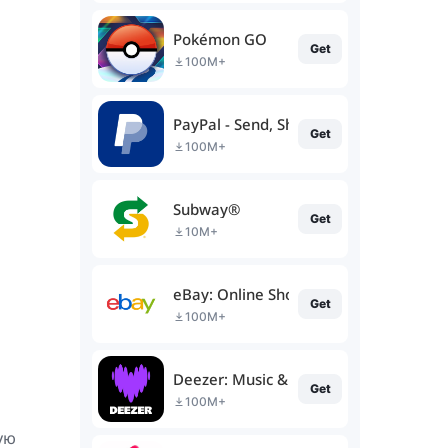
Pokémon GO
Get
100M+
PayPal - Send, Shop, Manage
Get
100M+
Subway®
Get
10M+
eBay: Online Shopping Deals
Get
100M+
Deezer: Music & Podcast Player
Get
100M+
ую