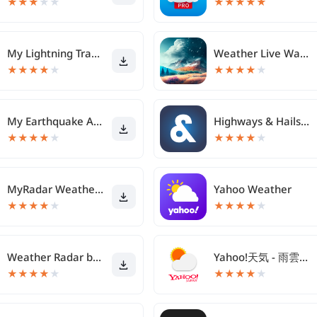
★
★
★
★
★
★
★
★
★
★
My Lightning Tracker Pro
Weather Live Wallpapers
★
★
★
★
★
★
★
★
★
★
My Earthquake Alerts Pro
Highways & Hailstones
★
★
★
★
★
★
★
★
★
★
MyRadar Weather Radar
Yahoo Weather
★
★
★
★
★
★
★
★
★
★
Weather Radar by WeatherBug
Yahoo!天気 - 雨雲や台風の接近がわかる天気予報アプリ
★
★
★
★
★
★
★
★
★
★