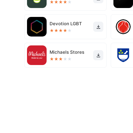
★
★
★
★
★
Devotion LGBT
★
★
★
★
★
Michaels Stores
★
★
★
★
★