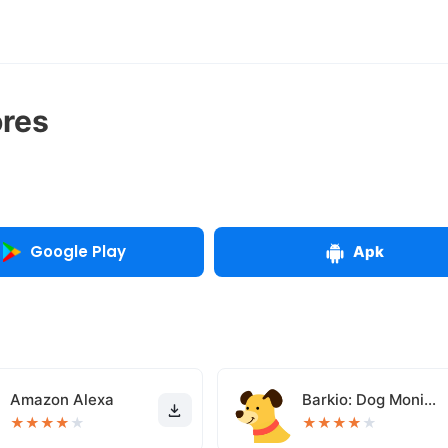
res
Google Play
Apk
Amazon Alexa
Barkio: Dog Monitor & Pet Cam
★
★
★
★
★
★
★
★
★
★