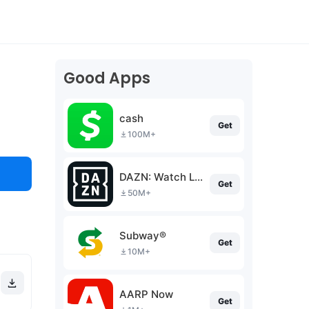
Good Apps
cash
Get
100M+
DAZN: Watch Live Sports
Get
50M+
Subway®
Get
10M+
AARP Now
Get