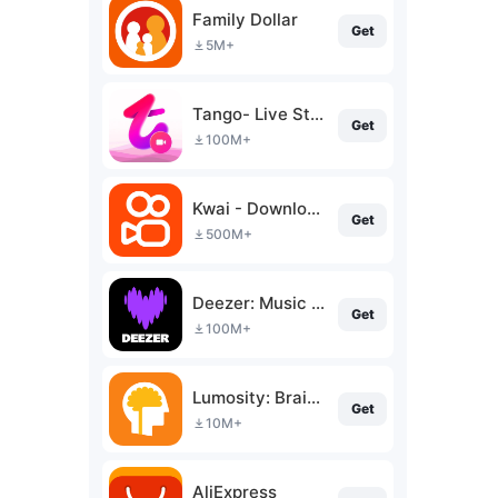
Family Dollar
Get
5M+
Tango- Live Stream, Video Chat
Get
100M+
Kwai - Download & Share Video
Get
500M+
Deezer: Music & Podcast Player
Get
100M+
Lumosity: Brain Training
Get
10M+
AliExpress