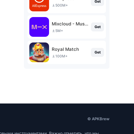
Get
500M+
Mixcloud - Music, Mixes & Live
Get
5M+
Royal Match
Get
100M+
© APKBrew
ровыми инструментами. Важно отметить, что мы