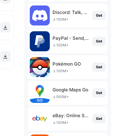
Discord: Talk, Chat & Hang Out
Get
100M+
PayPal - Send, Shop, Manage
Get
100M+
Pokémon GO
Get
100M+
Google Maps Go
Get
500M+
eBay: Online Shopping Deals
Get
100M+