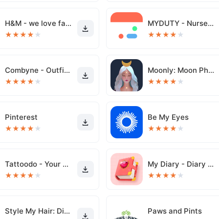
H&M - we love fashion
MYDUTY - Nurse Calendar
★
★
★
★
★
★
★
★
★
★
Combyne - Outfit creation
Moonly: Moon Phases & Calendar
★
★
★
★
★
★
★
★
★
★
Pinterest
Be My Eyes
★
★
★
★
★
★
★
★
★
★
Tattoodo - Your Next Tattoo
My Diary - Diary With Lock
★
★
★
★
★
★
★
★
★
★
Style My Hair: Discover Your N
Paws and Pints