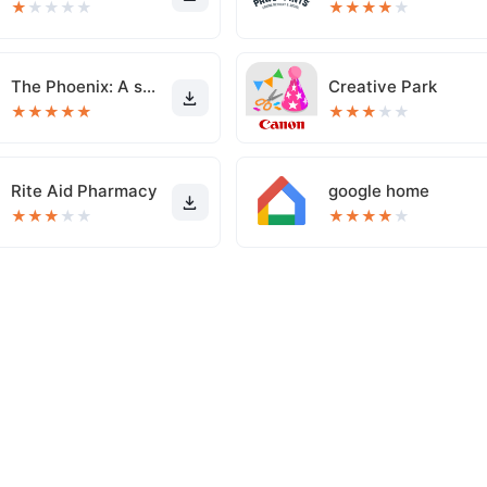
★
★
★
★
★
★
★
★
★
★
The Phoenix: A sober community
Creative Park
★
★
★
★
★
★
★
★
★
★
Rite Aid Pharmacy
google home
★
★
★
★
★
★
★
★
★
★