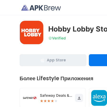
Hobby Lobby Sto
Verified
App Store
Более Lifestyle Приложения
Safeway Deals & Delivery
★
★
★
★
★