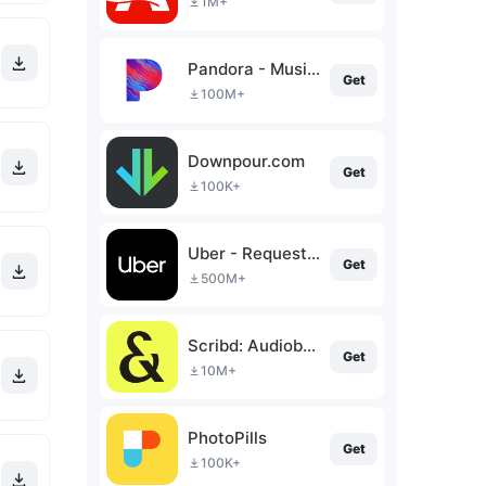
1M+
Pandora - Music & Podcasts
Get
100M+
Downpour.com
Get
100K+
Uber - Request a ride
Get
500M+
Scribd: Audiobooks & Ebooks
Get
10M+
PhotoPills
Get
100K+